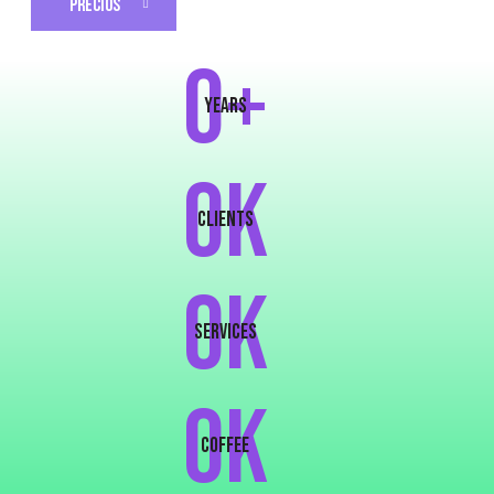
PRECIOS
0+
years
0K
clients
0K
services
0k
COFFEE