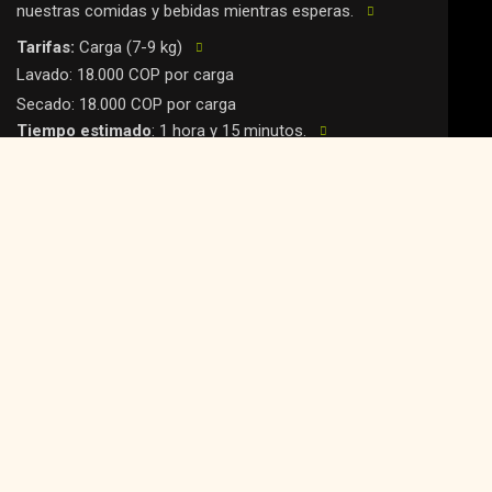
nuestras comidas y bebidas mientras esperas.
Tarifas:
Carga (7-9 kg)
Lavado: 18.000 COP por carga
Secado: 18.000 COP por carga
Tiempo estimado
: 1 hora y 15 minutos.
Productos incluidos
: Detergente y suavizante.
Disponibilidad
: Atención por orden de llegada.
NOS ENCARGAMOS
$52.000
Lo hacemos por ti!