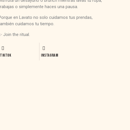
Disfruta un desayuno o brunch mientras lavas tu ropa,
trabajas o simplemente haces una pausa.
Porque en Lavato no solo cuidamos tus prendas,
también cuidamos tu tiempo.
✨ Join the ritual.
TIKTOK
INSTAGRAM