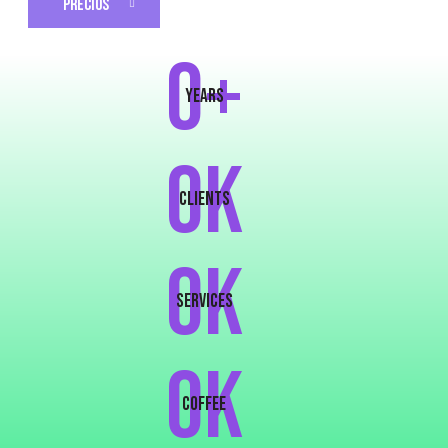
PRECIOS
0+
years
0K
clients
0K
services
0k
COFFEE