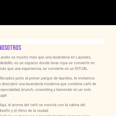
NOSOTROS
Lavato es mucho más que una lavandería en Laureles,
Medellín, es un espacio donde lavar ropa se convierte en
más que una experiencia, se convierte en un RITUAL.
Ubicados junto al primer parque de laureles, te invitamos
a descubrir una lavandería moderna que combina café de
especialidad, brunch, coworking y bienestar en un solo
lugar.
Aquí, el aroma del café se mezcla con la calma del
diseño y el ritmo de la ciudad.