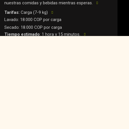
nuestras comidas y bebidas mientras esperas.
Tarifas:
Carga (7-9 kg)
Lavado: 18.000 COP por carga
Secado: 18.000 COP por carga
Tiempo estimado
: 1 hora y 15 minutos.
Productos incluidos
: Detergente y suavizante.
Disponibilidad
: Atención por orden de llegada.
NOS ENCARGAMOS
$52.000
Lo hacemos por ti!