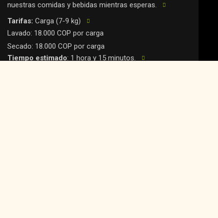
nuestras comidas y bebidas mientras esperas.
Tarifas:
Carga (7-9 kg)
Lavado: 18.000 COP por carga
Secado: 18.000 COP por carga
Tiempo estimado
: 1 hora y 15 minutos.
Productos incluidos
: Detergente y suavizante.
Disponibilidad
: Atención por orden de llegada.
NOS ENCARGAMOS
$52.000
Lo hacemos por ti!