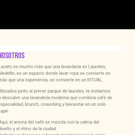
NOSOTROS
Lavato es mucho más que una lavandería en Laureles,
Medellín, es un espacio donde lavar ropa se convierte en
más que una experiencia, se convierte en un RITUAL.
Ubicados junto al primer parque de laureles, te invitamos
a descubrir una lavandería moderna que combina café de
especialidad, brunch, coworking y bienestar en un solo
lugar.
Aquí, el aroma del café se mezcla con la calma del
diseño y el ritmo de la ciudad.