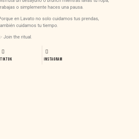
Disfruta un desayuno o brunch mientras lavas tu ropa,
trabajas o simplemente haces una pausa.
Porque en Lavato no solo cuidamos tus prendas,
también cuidamos tu tiempo.
✨ Join the ritual.
TIKTOK
INSTAGRAM