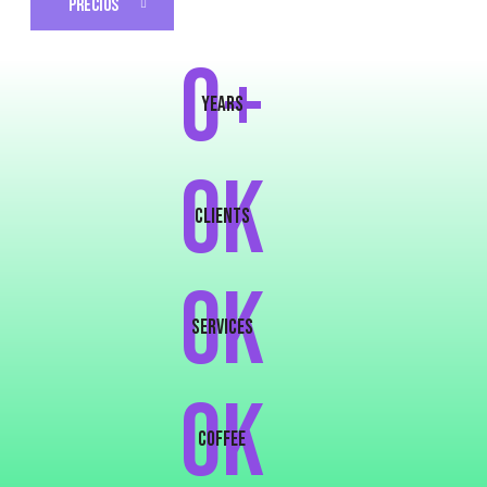
PRECIOS
0+
years
0K
clients
0K
services
0k
COFFEE