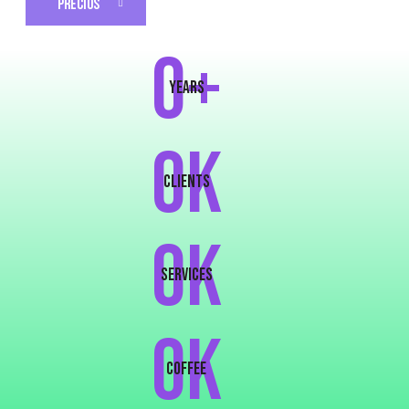
PRECIOS
0+
years
0K
clients
0K
services
0k
COFFEE