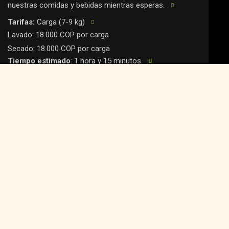
nuestras comidas y bebidas mientras esperas.
Tarifas:
Carga (7-9 kg)
Lavado: 18.000 COP por carga
Secado: 18.000 COP por carga
Tiempo estimado
: 1 hora y 15 minutos.
Productos incluidos
: Detergente y suavizante.
Disponibilidad
: Atención por orden de llegada.
NOS ENCARGAMOS
$52.000
Lo hacemos por ti!