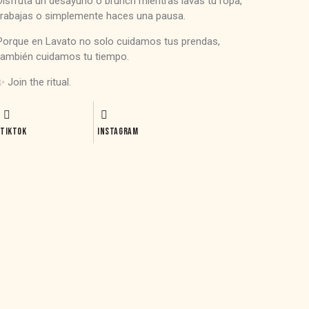
Disfruta un desayuno o brunch mientras lavas tu ropa,
trabajas o simplemente haces una pausa.
Porque en Lavato no solo cuidamos tus prendas,
también cuidamos tu tiempo.
✨ Join the ritual.
TIKTOK
INSTAGRAM