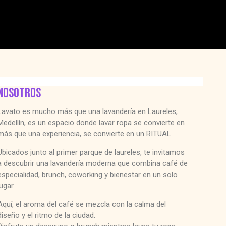
NOSOTROS
Lavato es mucho más que una lavandería en Laureles,
Medellín, es un espacio donde lavar ropa se convierte en
más que una experiencia, se convierte en un RITUAL.
Ubicados junto al primer parque de laureles, te invitamos
a descubrir una lavandería moderna que combina café de
especialidad, brunch, coworking y bienestar en un solo
lugar.
Aquí, el aroma del café se mezcla con la calma del
diseño y el ritmo de la ciudad.